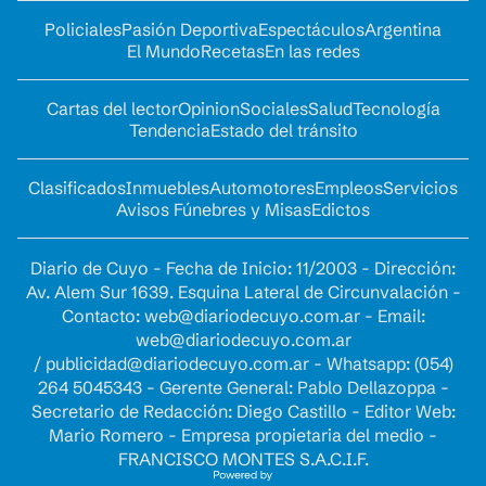
Policiales
Pasión Deportiva
Espectáculos
Argentina
El Mundo
Recetas
En las redes
Cartas del lector
Opinion
Sociales
Salud
Tecnología
Tendencia
Estado del tránsito
Clasificados
Inmuebles
Automotores
Empleos
Servicios
Avisos Fúnebres y Misas
Edictos
Diario de Cuyo - Fecha de Inicio: 11/2003 - Dirección:
Av. Alem Sur 1639. Esquina Lateral de Circunvalación -
Contacto:
web@diariodecuyo.com.ar
- Email:
web@diariodecuyo.com.ar
/
publicidad@diariodecuyo.com.ar
-
Whatsapp: (054)
264 5045343 - Gerente General: Pablo Dellazoppa -
Secretario de Redacción: Diego Castillo - Editor Web:
Mario Romero - Empresa propietaria del medio -
FRANCISCO MONTES S.A.C.I.F.