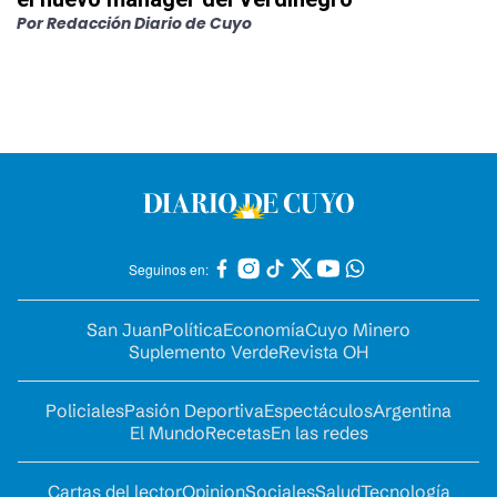
Por
Redacción Diario de Cuyo
Seguinos en:
San Juan
Política
Economía
Cuyo Minero
Suplemento Verde
Revista OH
Policiales
Pasión Deportiva
Espectáculos
Argentina
El Mundo
Recetas
En las redes
Cartas del lector
Opinion
Sociales
Salud
Tecnología