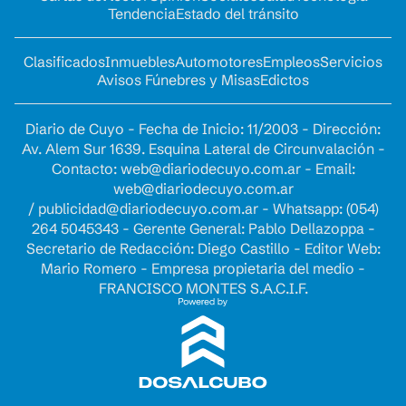
Tendencia
Estado del tránsito
Clasificados
Inmuebles
Automotores
Empleos
Servicios
Avisos Fúnebres y Misas
Edictos
Diario de Cuyo - Fecha de Inicio: 11/2003 - Dirección:
Av. Alem Sur 1639. Esquina Lateral de Circunvalación -
Contacto:
web@diariodecuyo.com.ar
- Email:
web@diariodecuyo.com.ar
/
publicidad@diariodecuyo.com.ar
-
Whatsapp: (054)
264 5045343 - Gerente General: Pablo Dellazoppa -
Secretario de Redacción: Diego Castillo - Editor Web:
Mario Romero - Empresa propietaria del medio -
FRANCISCO MONTES S.A.C.I.F.