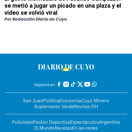
se metió a jugar un picado en una plaza y el
video se volvió viral
Por
Redacción Diario de Cuyo
Seguinos en:
San Juan
Política
Economía
Cuyo Minero
Suplemento Verde
Revista OH
Policiales
Pasión Deportiva
Espectáculos
Argentina
El Mundo
Recetas
En las redes