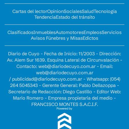
Cartas del lector
Opinion
Sociales
Salud
Tecnología
Tendencia
Estado del tránsito
Clasificados
Inmuebles
Automotores
Empleos
Servicios
Avisos Fúnebres y Misas
Edictos
Diario de Cuyo - Fecha de Inicio: 11/2003 - Dirección:
Av. Alem Sur 1639. Esquina Lateral de Circunvalación -
Contacto:
web@diariodecuyo.com.ar
- Email:
web@diariodecuyo.com.ar
/
publicidad@diariodecuyo.com.ar
-
Whatsapp: (054)
264 5045343 - Gerente General: Pablo Dellazoppa -
Secretario de Redacción: Diego Castillo - Editor Web:
Mario Romero - Empresa propietaria del medio -
FRANCISCO MONTES S.A.C.I.F.