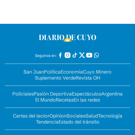
Seguinos en:
San Juan
Política
Economía
Cuyo Minero
Suplemento Verde
Revista OH
Policiales
Pasión Deportiva
Espectáculos
Argentina
El Mundo
Recetas
En las redes
Cartas del lector
Opinion
Sociales
Salud
Tecnología
Tendencia
Estado del tránsito