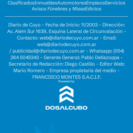
Clasificados
Inmuebles
Automotores
Empleos
Servicios
Avisos Fúnebres y Misas
Edictos
Diario de Cuyo - Fecha de Inicio: 11/2003 - Dirección:
Av. Alem Sur 1639. Esquina Lateral de Circunvalación -
Contacto:
web@diariodecuyo.com.ar
- Email:
web@diariodecuyo.com.ar
/
publicidad@diariodecuyo.com.ar
-
Whatsapp: (054)
264 5045343 - Gerente General: Pablo Dellazoppa -
Secretario de Redacción: Diego Castillo - Editor Web:
Mario Romero - Empresa propietaria del medio -
FRANCISCO MONTES S.A.C.I.F.