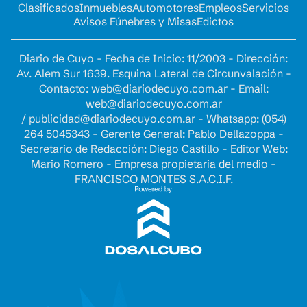
Clasificados
Inmuebles
Automotores
Empleos
Servicios
Avisos Fúnebres y Misas
Edictos
Diario de Cuyo - Fecha de Inicio: 11/2003 - Dirección:
Av. Alem Sur 1639. Esquina Lateral de Circunvalación -
Contacto:
web@diariodecuyo.com.ar
- Email:
web@diariodecuyo.com.ar
/
publicidad@diariodecuyo.com.ar
-
Whatsapp: (054)
264 5045343 - Gerente General: Pablo Dellazoppa -
Secretario de Redacción: Diego Castillo - Editor Web:
Mario Romero - Empresa propietaria del medio -
FRANCISCO MONTES S.A.C.I.F.