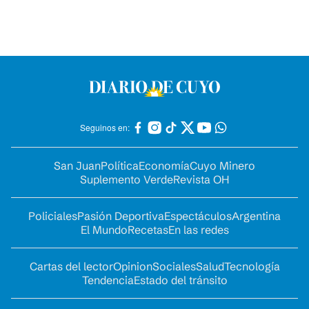
Seguinos en:
San Juan
Política
Economía
Cuyo Minero
Suplemento Verde
Revista OH
Policiales
Pasión Deportiva
Espectáculos
Argentina
El Mundo
Recetas
En las redes
Cartas del lector
Opinion
Sociales
Salud
Tecnología
Tendencia
Estado del tránsito