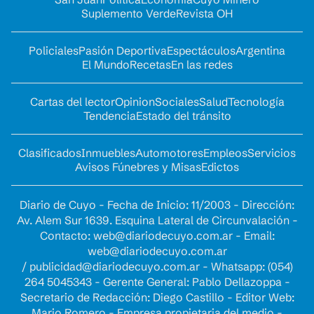
Suplemento Verde
Revista OH
Policiales
Pasión Deportiva
Espectáculos
Argentina
El Mundo
Recetas
En las redes
Cartas del lector
Opinion
Sociales
Salud
Tecnología
Tendencia
Estado del tránsito
Clasificados
Inmuebles
Automotores
Empleos
Servicios
Avisos Fúnebres y Misas
Edictos
Diario de Cuyo - Fecha de Inicio: 11/2003 - Dirección:
Av. Alem Sur 1639. Esquina Lateral de Circunvalación -
Contacto:
web@diariodecuyo.com.ar
- Email:
web@diariodecuyo.com.ar
/
publicidad@diariodecuyo.com.ar
-
Whatsapp: (054)
264 5045343 - Gerente General: Pablo Dellazoppa -
Secretario de Redacción: Diego Castillo - Editor Web:
Mario Romero - Empresa propietaria del medio -