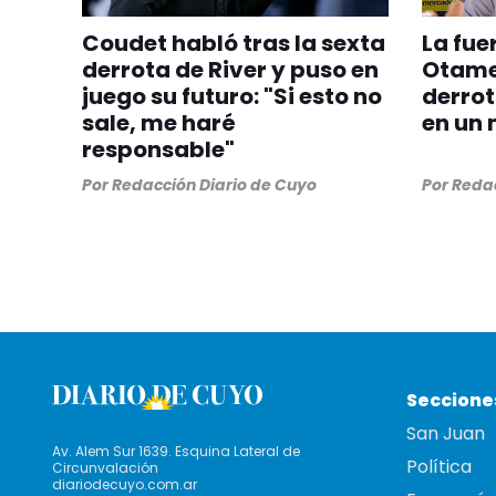
Coudet habló tras la sexta
La fue
derrota de River y puso en
Otamen
juego su futuro: "Si esto no
derrot
sale, me haré
en un 
responsable"
Por
Redacción Diario de Cuyo
Por
Redac
Seccione
San Juan
Av. Alem Sur 1639. Esquina Lateral de
Política
Circunvalación
diariodecuyo.com.ar