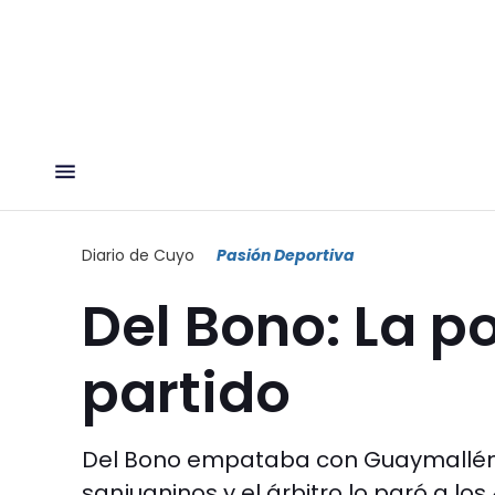
Diario de Cuyo
Pasión Deportiva
Del Bono: La po
partido
Del Bono empataba con Guaymallén, 
sanjuaninos y el árbitro lo paró a los 