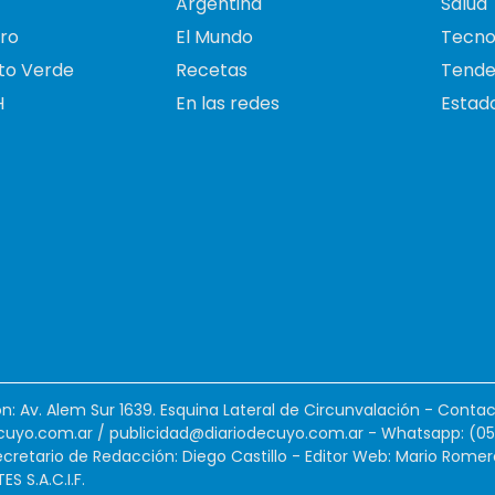
Argentina
Salud
ro
El Mundo
Tecno
to Verde
Recetas
Tende
H
En las redes
Estado
ión: Av. Alem Sur 1639. Esquina Lateral de Circunvalación - Contac
cuyo.com.ar
/
publicidad@diariodecuyo.com.ar
-
Whatsapp: (0
cretario de Redacción: Diego Castillo - Editor Web: Mario Romer
 S.A.C.I.F.