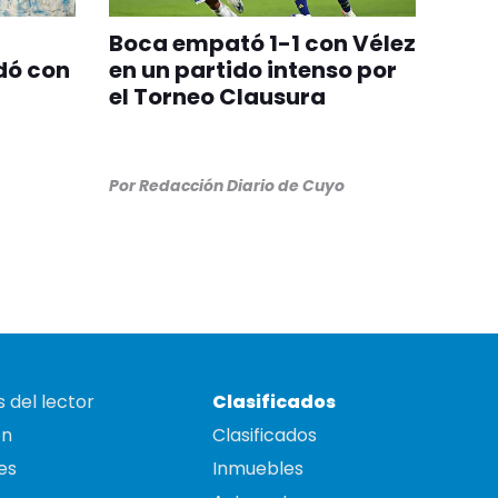
Boca empató 1-1 con Vélez
dó con
en un partido intenso por
el Torneo Clausura
Por
Redacción Diario de Cuyo
 del lector
Clasificados
on
Clasificados
es
Inmuebles