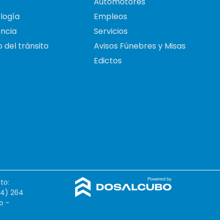
Automotores
logía
Empleos
ncia
Servicios
 del tránsito
Avisos Fúnebres y Misas
Edictos
to:
54) 264
o -