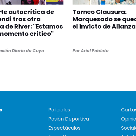
rte autocrítica de
Torneo Clausura:
di tras otra
Marquesado se que
a de River: "Estamos
el invicto de Alianza
momento crítico"
ción Diario de Cuyo
Por
Ariel Poblete
s
Policiales
Cartas
Pasión Deportiva
Opini
Espectáculos
Social