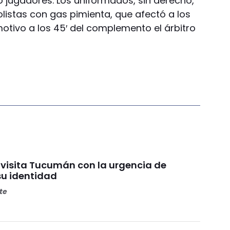
o jugadores. Los uniformados, sin derecho,
listas con gas pimienta, que afectó a los
otivo a los 45′ del complemento el árbitro
 visita Tucumán con la urgencia de
su identidad
ete