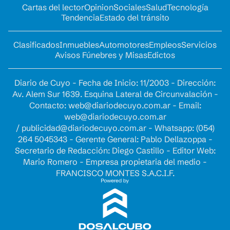
Cartas del lector
Opinion
Sociales
Salud
Tecnología
Tendencia
Estado del tránsito
Clasificados
Inmuebles
Automotores
Empleos
Servicios
Avisos Fúnebres y Misas
Edictos
Diario de Cuyo - Fecha de Inicio: 11/2003 - Dirección:
Av. Alem Sur 1639. Esquina Lateral de Circunvalación -
Contacto:
web@diariodecuyo.com.ar
- Email:
web@diariodecuyo.com.ar
/
publicidad@diariodecuyo.com.ar
-
Whatsapp: (054)
264 5045343 - Gerente General: Pablo Dellazoppa -
Secretario de Redacción: Diego Castillo - Editor Web:
Mario Romero - Empresa propietaria del medio -
FRANCISCO MONTES S.A.C.I.F.