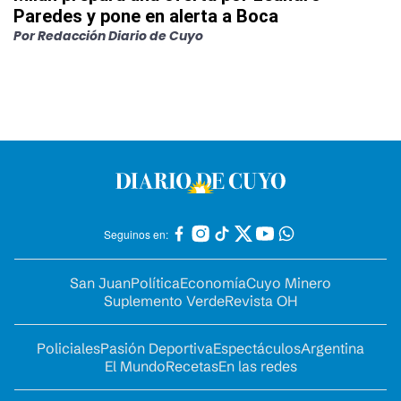
Paredes y pone en alerta a Boca
Por
Redacción Diario de Cuyo
Seguinos en:
San Juan
Política
Economía
Cuyo Minero
Suplemento Verde
Revista OH
Policiales
Pasión Deportiva
Espectáculos
Argentina
El Mundo
Recetas
En las redes