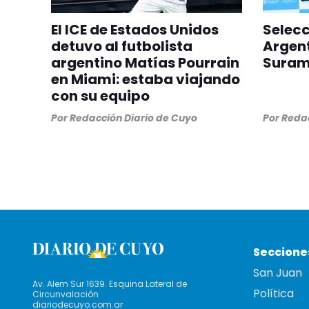
El ICE de Estados Unidos
Selec
detuvo al futbolista
Argent
argentino Matías Pourrain
Suram
en Miami: estaba viajando
con su equipo
Por
Redacción Diario de Cuyo
Por
Redac
Seccione
San Juan
Av. Alem Sur 1639. Esquina Lateral de
Política
Circunvalación
diariodecuyo.com.ar