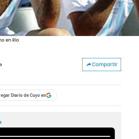
no en Río
Compartir
o
egar Diario de Cuyo en
a