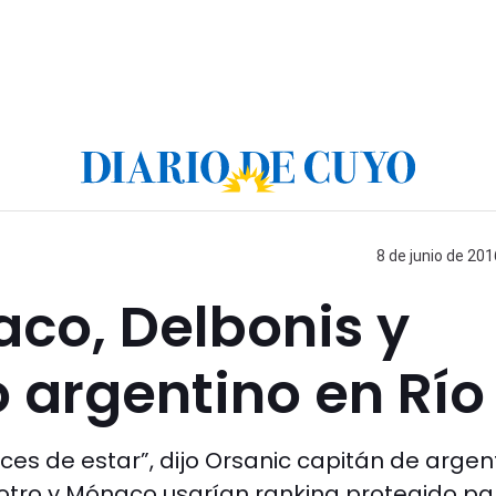
8 de junio de 201
aco, Delbonis y
o argentino en Río
ces de estar”, dijo Orsanic capitán de argen
Potro y Mónaco usarían ranking protegido pa