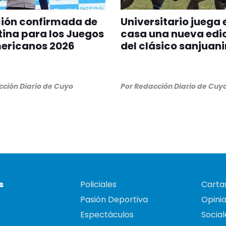
ción confirmada de
Universitario juega 
ina para los Juegos
casa una nueva edi
ericanos 2026
del clásico sanjuan
ción Diario de Cuyo
Por
Redacción Diario de Cuy
s
Policiales
Cartas
Pasión Deportiva
Opini
Espectáculos
Social