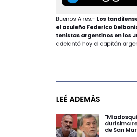
Buenos Aires.-
Los tandilens
el azuleño Federico Delbonis
tenistas argentinos en los 
adelantó hoy el capitán arge
LEÉ ADEMÁS
"Miadosqui
durísima r
de San Mar