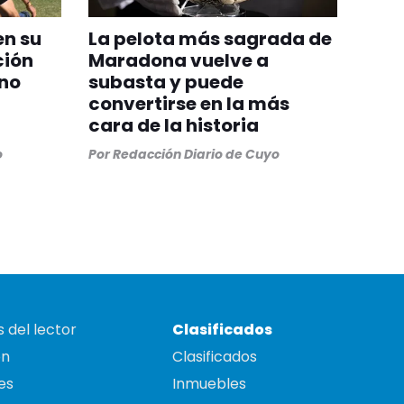
en su
La pelota más sagrada de
ción
Maradona vuelve a
ino
subasta y puede
convertirse en la más
cara de la historia
o
Por
Redacción Diario de Cuyo
 del lector
Clasificados
on
Clasificados
es
Inmuebles