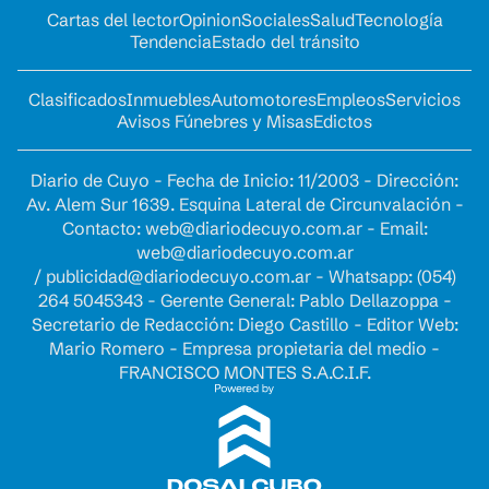
Cartas del lector
Opinion
Sociales
Salud
Tecnología
Tendencia
Estado del tránsito
Clasificados
Inmuebles
Automotores
Empleos
Servicios
Avisos Fúnebres y Misas
Edictos
Diario de Cuyo - Fecha de Inicio: 11/2003 - Dirección:
Av. Alem Sur 1639. Esquina Lateral de Circunvalación -
Contacto:
web@diariodecuyo.com.ar
- Email:
web@diariodecuyo.com.ar
/
publicidad@diariodecuyo.com.ar
-
Whatsapp: (054)
264 5045343 - Gerente General: Pablo Dellazoppa -
Secretario de Redacción: Diego Castillo - Editor Web:
Mario Romero - Empresa propietaria del medio -
FRANCISCO MONTES S.A.C.I.F.