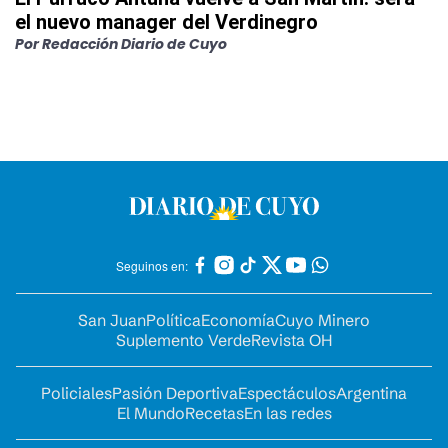
el nuevo manager del Verdinegro
Por
Redacción Diario de Cuyo
Seguinos en:
San Juan
Política
Economía
Cuyo Minero
Suplemento Verde
Revista OH
Policiales
Pasión Deportiva
Espectáculos
Argentina
El Mundo
Recetas
En las redes