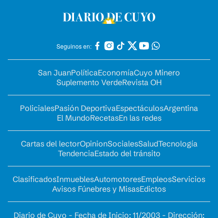
Seguinos en:
San Juan
Política
Economía
Cuyo Minero
Suplemento Verde
Revista OH
Policiales
Pasión Deportiva
Espectáculos
Argentina
El Mundo
Recetas
En las redes
Cartas del lector
Opinion
Sociales
Salud
Tecnología
Tendencia
Estado del tránsito
Clasificados
Inmuebles
Automotores
Empleos
Servicios
Avisos Fúnebres y Misas
Edictos
Diario de Cuyo - Fecha de Inicio: 11/2003 - Dirección: