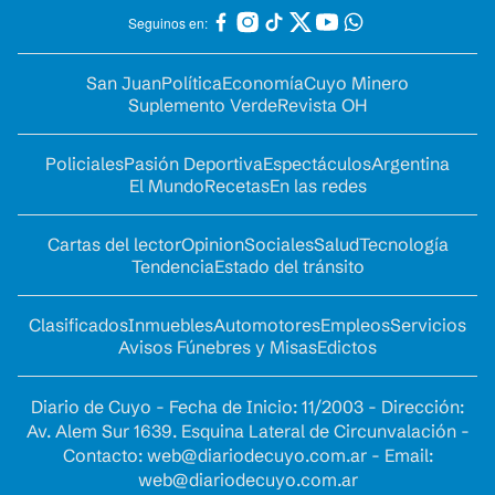
Seguinos en:
San Juan
Política
Economía
Cuyo Minero
Suplemento Verde
Revista OH
Policiales
Pasión Deportiva
Espectáculos
Argentina
El Mundo
Recetas
En las redes
Cartas del lector
Opinion
Sociales
Salud
Tecnología
Tendencia
Estado del tránsito
Clasificados
Inmuebles
Automotores
Empleos
Servicios
Avisos Fúnebres y Misas
Edictos
Diario de Cuyo - Fecha de Inicio: 11/2003 - Dirección:
Av. Alem Sur 1639. Esquina Lateral de Circunvalación -
Contacto:
web@diariodecuyo.com.ar
- Email:
web@diariodecuyo.com.ar