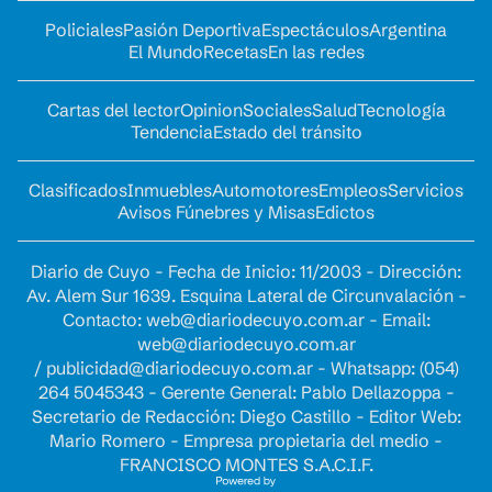
Policiales
Pasión Deportiva
Espectáculos
Argentina
El Mundo
Recetas
En las redes
Cartas del lector
Opinion
Sociales
Salud
Tecnología
Tendencia
Estado del tránsito
Clasificados
Inmuebles
Automotores
Empleos
Servicios
Avisos Fúnebres y Misas
Edictos
Diario de Cuyo - Fecha de Inicio: 11/2003 - Dirección:
Av. Alem Sur 1639. Esquina Lateral de Circunvalación -
Contacto:
web@diariodecuyo.com.ar
- Email:
web@diariodecuyo.com.ar
/
publicidad@diariodecuyo.com.ar
-
Whatsapp: (054)
264 5045343 - Gerente General: Pablo Dellazoppa -
Secretario de Redacción: Diego Castillo - Editor Web:
Mario Romero - Empresa propietaria del medio -
FRANCISCO MONTES S.A.C.I.F.