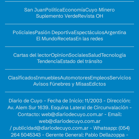
San Juan
Política
Economía
Cuyo Minero
Suplemento Verde
Revista OH
Policiales
Pasión Deportiva
Espectáculos
Argentina
El Mundo
Recetas
En las redes
Cartas del lector
Opinion
Sociales
Salud
Tecnología
Tendencia
Estado del tránsito
Clasificados
Inmuebles
Automotores
Empleos
Servicios
Avisos Fúnebres y Misas
Edictos
Diario de Cuyo - Fecha de Inicio: 11/2003 - Dirección:
Av. Alem Sur 1639. Esquina Lateral de Circunvalación -
Contacto:
web@diariodecuyo.com.ar
- Email:
web@diariodecuyo.com.ar
/
publicidad@diariodecuyo.com.ar
-
Whatsapp: (054)
264 5045343 - Gerente General: Pablo Dellazoppa -