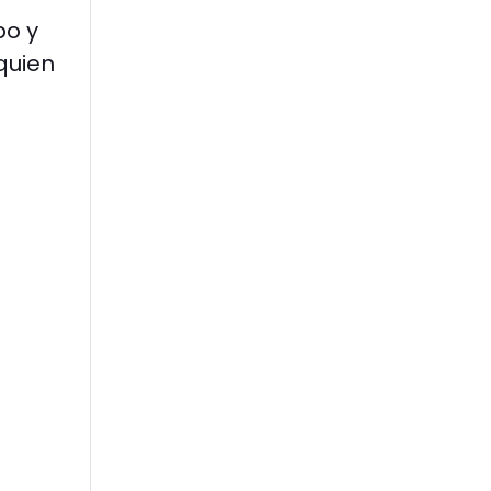
po y
quien