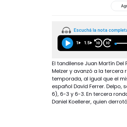
Agr
Escuchá la nota complet
1
1.5
10
10
El tandilense Juan Martín Del
Melzer y avanzó a la tercera
temporada, al igual que el m
español David Ferrer. Delpo, 
6), 6-3 y 6-3. En tercera rond
Daniel Koellerer, quien derro