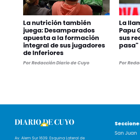
La nutrición también
La lla
juega: Desamparados
Papu 
apuesta a la formación
sus re
integral de sus jugadores
pasa"
de Inferiores
Por
Redacción Diario de Cuyo
Por
Redac
Seccione
San Juan
Av. Alem Sur 1639. Esquina Lateral de