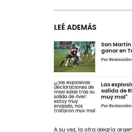
LEÉ ADEMÁS
San Martín 
ganar en 
Por
Redacción 
Las explosi
salida de R
muy mal"
Por
Redacción 
A su vez, la otra alegría arge