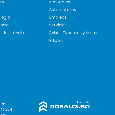
es
Inmuebles
Automotores
logía
Empleos
ncia
Servicios
 del tránsito
Avisos Fúnebres y Misas
Edictos
to:
54) 264
o -