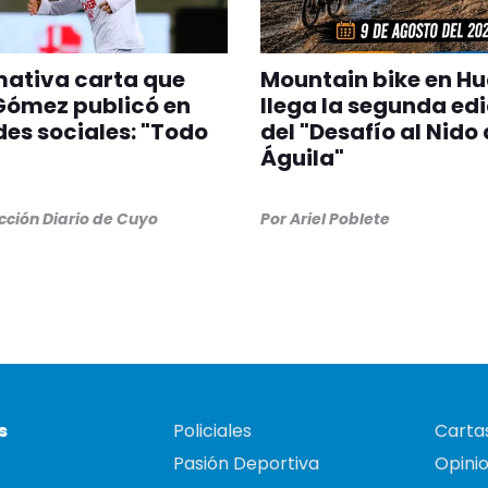
mativa carta que
Mountain bike en Hu
Gómez publicó en
llega la segunda ed
des sociales: "Todo
del "Desafío al Nido 
Águila"
ción Diario de Cuyo
Por
Ariel Poblete
s
Policiales
Cartas
Pasión Deportiva
Opini