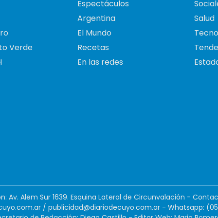
Espectáculos
Social
Argentina
Salud
ro
El Mundo
Tecno
to Verde
Recetas
Tende
H
En las redes
Estado
ión: Av. Alem Sur 1639. Esquina Lateral de Circunvalación - Contac
cuyo.com.ar
/
publicidad@diariodecuyo.com.ar
-
Whatsapp: (0
cretario de Redacción: Diego Castillo - Editor Web: Mario Romer