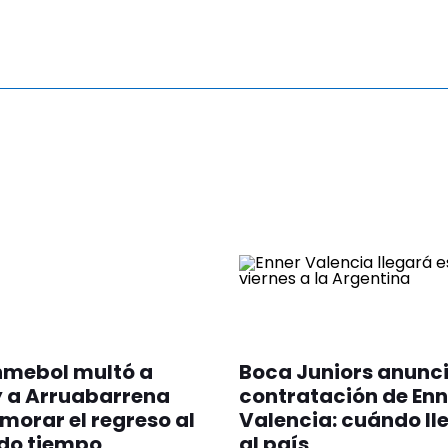
nmebol multó a
Boca Juniors anunci
y a Arruabarrena
contratación de Enn
morar el regreso al
Valencia: cuándo ll
do tiempo
al país