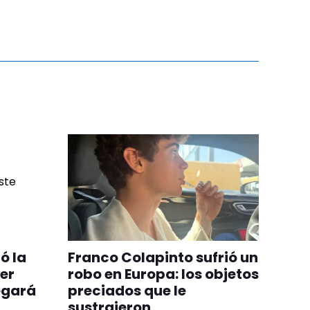
ó la
Franco Colapinto sufrió un
er
robo en Europa: los objetos
egará
preciados que le
sustrajeron