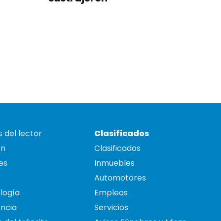
 del lector
Clasificados
on
Clasificados
es
Inmuebles
Automotores
logía
Empleos
ncia
Servicios