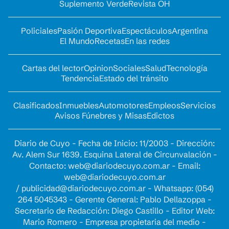
Suplemento Verde
Revista OH
Policiales
Pasión Deportiva
Espectáculos
Argentina
El Mundo
Recetas
En las redes
Cartas del lector
Opinion
Sociales
Salud
Tecnología
Tendencia
Estado del tránsito
Clasificados
Inmuebles
Automotores
Empleos
Servicios
Avisos Fúnebres y Misas
Edictos
Diario de Cuyo - Fecha de Inicio: 11/2003 - Dirección:
Av. Alem Sur 1639. Esquina Lateral de Circunvalación -
Contacto:
web@diariodecuyo.com.ar
- Email:
web@diariodecuyo.com.ar
/
publicidad@diariodecuyo.com.ar
-
Whatsapp: (054)
264 5045343 - Gerente General: Pablo Dellazoppa -
Secretario de Redacción: Diego Castillo - Editor Web:
Mario Romero - Empresa propietaria del medio -