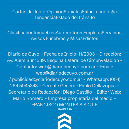
Cartas del lector
Opinion
Sociales
Salud
Tecnología
Tendencia
Estado del tránsito
Clasificados
Inmuebles
Automotores
Empleos
Servicios
Avisos Fúnebres y Misas
Edictos
Diario de Cuyo - Fecha de Inicio: 11/2003 - Dirección:
Av. Alem Sur 1639. Esquina Lateral de Circunvalación -
Contacto:
web@diariodecuyo.com.ar
- Email:
web@diariodecuyo.com.ar
/
publicidad@diariodecuyo.com.ar
-
Whatsapp: (054)
264 5045343 - Gerente General: Pablo Dellazoppa -
Secretario de Redacción: Diego Castillo - Editor Web:
Mario Romero - Empresa propietaria del medio -
FRANCISCO MONTES S.A.C.I.F.