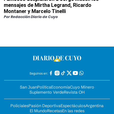
mensajes de Mirtha Legrand, Ricardo
Montaner y Marcelo Tinelli
Por
Redacción Diario de Cuyo
Seguinos en:
San Juan
Política
Economía
Cuyo Minero
Suplemento Verde
Revista OH
Policiales
Pasión Deportiva
Espectáculos
Argentina
El Mundo
Recetas
En las redes