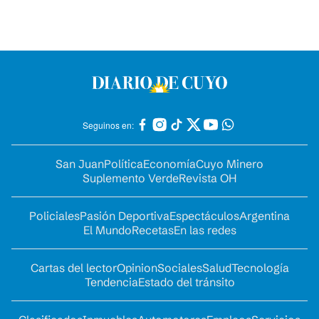
Seguinos en:
San Juan
Política
Economía
Cuyo Minero
Suplemento Verde
Revista OH
Policiales
Pasión Deportiva
Espectáculos
Argentina
El Mundo
Recetas
En las redes
Cartas del lector
Opinion
Sociales
Salud
Tecnología
Tendencia
Estado del tránsito