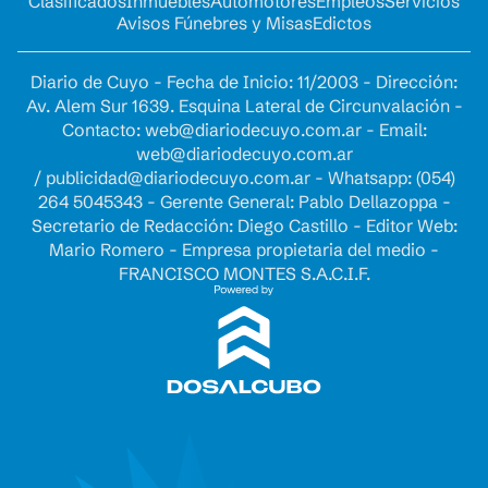
Clasificados
Inmuebles
Automotores
Empleos
Servicios
Avisos Fúnebres y Misas
Edictos
Diario de Cuyo - Fecha de Inicio: 11/2003 - Dirección:
Av. Alem Sur 1639. Esquina Lateral de Circunvalación -
Contacto:
web@diariodecuyo.com.ar
- Email:
web@diariodecuyo.com.ar
/
publicidad@diariodecuyo.com.ar
-
Whatsapp: (054)
264 5045343 - Gerente General: Pablo Dellazoppa -
Secretario de Redacción: Diego Castillo - Editor Web:
Mario Romero - Empresa propietaria del medio -
FRANCISCO MONTES S.A.C.I.F.