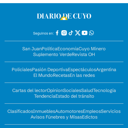
Seguinos en:
San Juan
Política
Economía
Cuyo Minero
Suplemento Verde
Revista OH
Policiales
Pasión Deportiva
Espectáculos
Argentina
El Mundo
Recetas
En las redes
Cartas del lector
Opinion
Sociales
Salud
Tecnología
Tendencia
Estado del tránsito
Clasificados
Inmuebles
Automotores
Empleos
Servicios
Avisos Fúnebres y Misas
Edictos