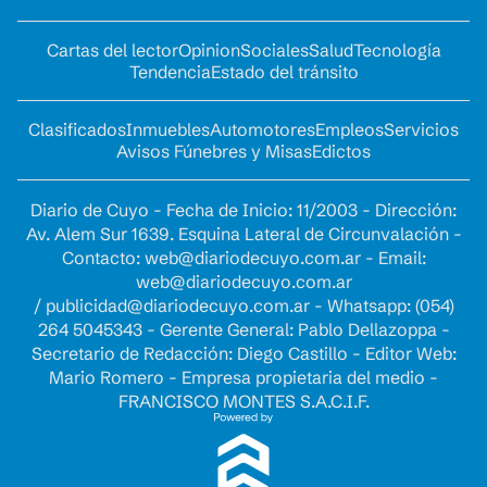
Cartas del lector
Opinion
Sociales
Salud
Tecnología
Tendencia
Estado del tránsito
Clasificados
Inmuebles
Automotores
Empleos
Servicios
Avisos Fúnebres y Misas
Edictos
Diario de Cuyo - Fecha de Inicio: 11/2003 - Dirección:
Av. Alem Sur 1639. Esquina Lateral de Circunvalación -
Contacto:
web@diariodecuyo.com.ar
- Email:
web@diariodecuyo.com.ar
/
publicidad@diariodecuyo.com.ar
-
Whatsapp: (054)
264 5045343 - Gerente General: Pablo Dellazoppa -
Secretario de Redacción: Diego Castillo - Editor Web:
Mario Romero - Empresa propietaria del medio -
FRANCISCO MONTES S.A.C.I.F.