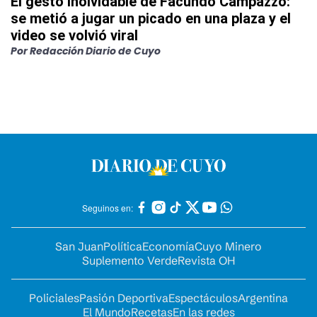
El gesto inolvidable de Facundo Campazzo:
se metió a jugar un picado en una plaza y el
video se volvió viral
Por
Redacción Diario de Cuyo
Seguinos en:
San Juan
Política
Economía
Cuyo Minero
Suplemento Verde
Revista OH
Policiales
Pasión Deportiva
Espectáculos
Argentina
El Mundo
Recetas
En las redes