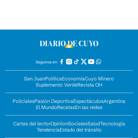
Seguinos en:
San Juan
Política
Economía
Cuyo Minero
Suplemento Verde
Revista OH
Policiales
Pasión Deportiva
Espectáculos
Argentina
El Mundo
Recetas
En las redes
Cartas del lector
Opinion
Sociales
Salud
Tecnología
Tendencia
Estado del tránsito