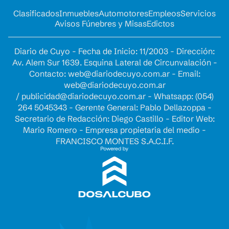
Clasificados
Inmuebles
Automotores
Empleos
Servicios
Avisos Fúnebres y Misas
Edictos
Diario de Cuyo - Fecha de Inicio: 11/2003 - Dirección:
Av. Alem Sur 1639. Esquina Lateral de Circunvalación -
Contacto:
web@diariodecuyo.com.ar
- Email:
web@diariodecuyo.com.ar
/
publicidad@diariodecuyo.com.ar
-
Whatsapp: (054)
264 5045343 - Gerente General: Pablo Dellazoppa -
Secretario de Redacción: Diego Castillo - Editor Web:
Mario Romero - Empresa propietaria del medio -
FRANCISCO MONTES S.A.C.I.F.