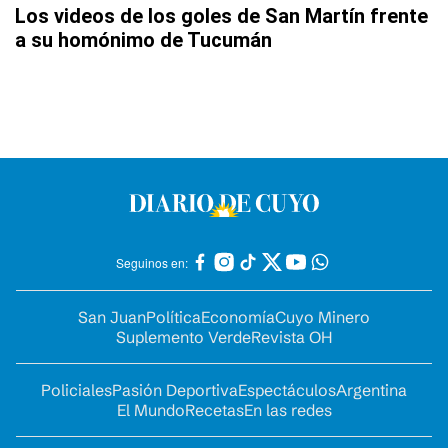
Los videos de los goles de San Martín frente
a su homónimo de Tucumán
Seguinos en:
San Juan
Política
Economía
Cuyo Minero
Suplemento Verde
Revista OH
Policiales
Pasión Deportiva
Espectáculos
Argentina
El Mundo
Recetas
En las redes