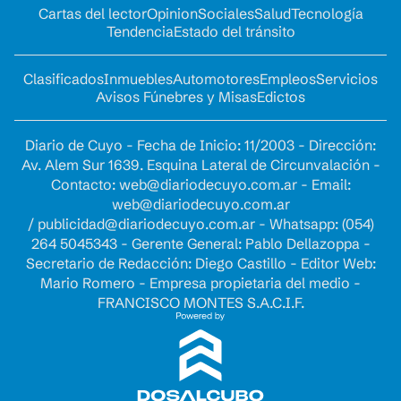
Cartas del lector
Opinion
Sociales
Salud
Tecnología
Tendencia
Estado del tránsito
Clasificados
Inmuebles
Automotores
Empleos
Servicios
Avisos Fúnebres y Misas
Edictos
Diario de Cuyo - Fecha de Inicio: 11/2003 - Dirección:
Av. Alem Sur 1639. Esquina Lateral de Circunvalación -
Contacto:
web@diariodecuyo.com.ar
- Email:
web@diariodecuyo.com.ar
/
publicidad@diariodecuyo.com.ar
-
Whatsapp: (054)
264 5045343 - Gerente General: Pablo Dellazoppa -
Secretario de Redacción: Diego Castillo - Editor Web:
Mario Romero - Empresa propietaria del medio -
FRANCISCO MONTES S.A.C.I.F.