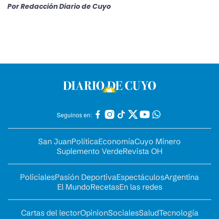
Por
Redacción Diario de Cuyo
Seguinos en:
San Juan
Política
Economía
Cuyo Minero
Suplemento Verde
Revista OH
Policiales
Pasión Deportiva
Espectáculos
Argentina
El Mundo
Recetas
En las redes
Cartas del lector
Opinion
Sociales
Salud
Tecnología