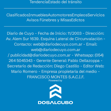
Tendencia
Estado del tránsito
Clasificados
Inmuebles
Automotores
Empleos
Servicios
Avisos Fúnebres y Misas
Edictos
Diario de Cuyo - Fecha de Inicio: 11/2003 - Dirección:
Av. Alem Sur 1639. Esquina Lateral de Circunvalación -
Contacto:
web@diariodecuyo.com.ar
- Email:
web@diariodecuyo.com.ar
/
publicidad@diariodecuyo.com.ar
-
Whatsapp: (054)
264 5045343 - Gerente General: Pablo Dellazoppa -
Secretario de Redacción: Diego Castillo - Editor Web:
Mario Romero - Empresa propietaria del medio -
FRANCISCO MONTES S.A.C.I.F.