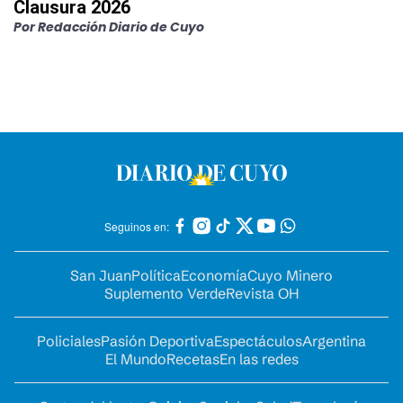
Clausura 2026
Por
Redacción Diario de Cuyo
Seguinos en:
San Juan
Política
Economía
Cuyo Minero
Suplemento Verde
Revista OH
Policiales
Pasión Deportiva
Espectáculos
Argentina
El Mundo
Recetas
En las redes