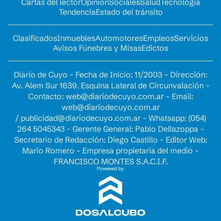
Cartas del lector
Opinion
Sociales
Salud
Tecnología
Tendencia
Estado del tránsito
Clasificados
Inmuebles
Automotores
Empleos
Servicios
Avisos Fúnebres y Misas
Edictos
Diario de Cuyo - Fecha de Inicio: 11/2003 - Dirección:
Av. Alem Sur 1639. Esquina Lateral de Circunvalación -
Contacto:
web@diariodecuyo.com.ar
- Email:
web@diariodecuyo.com.ar
/
publicidad@diariodecuyo.com.ar
-
Whatsapp: (054)
264 5045343 - Gerente General: Pablo Dellazoppa -
Secretario de Redacción: Diego Castillo - Editor Web:
Mario Romero - Empresa propietaria del medio -
FRANCISCO MONTES S.A.C.I.F.