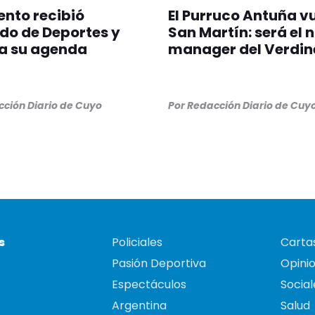
nto recibió
El Purruco Antuña v
do de Deportes y
San Martín: será el 
a su agenda
manager del Verdin
ción Diario de Cuyo
Por
Redacción Diario de Cuy
s
Policiales
Cartas
Pasión Deportiva
Opini
Espectáculos
Social
Argentina
Salud