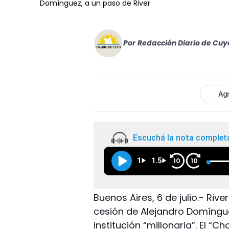
Domínguez, a un paso de River
Por
Redacción Diario de Cuy
Agr
Escuchá la nota complet
1
1.5
10
10
Buenos Aires, 6 de julio.- Rive
cesión de Alejandro Domíngue
institución “millonaria”. El “C