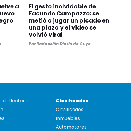
uelve a
El gesto inolvidable de
nuevo
Facundo Campazzo: se
egro
metió a jugar un picado en
una plaza y el video se
volvió viral
o
Por
Redacción Diario de Cuyo
 del lector
Clasificados
on
Clasificados
es
Inmuebles
Automotores