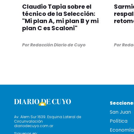
Claudio Tapia sobre el
Sarmie
técnico de la Selección:
respal
"Mi plan A, mi plan B y mi
retom
plan C es Scaloni"
Por
Redacción Diario de Cuyo
Por
Redac
Seccione
San Juan
Av. Alem Sur 1639. Esquina Lateral de
Política
Circunvalación
diariodecuyo.com.ar
Economía
Siguenos en: