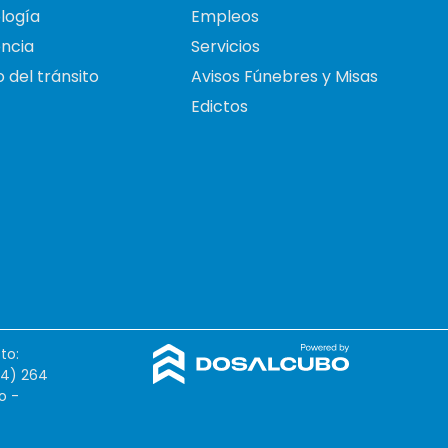
logía
Empleos
ncia
Servicios
 del tránsito
Avisos Fúnebres y Misas
Edictos
to:
54) 264
o -