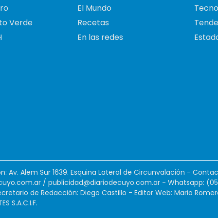
ro
El Mundo
Tecno
to Verde
Recetas
Tende
H
En las redes
Estado
ión: Av. Alem Sur 1639. Esquina Lateral de Circunvalación - Contac
cuyo.com.ar
/
publicidad@diariodecuyo.com.ar
-
Whatsapp: (0
cretario de Redacción: Diego Castillo - Editor Web: Mario Romer
 S.A.C.I.F.