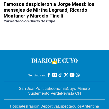
Famosos despidieron a Jorge Messi: los
mensajes de Mirtha Legrand, Ricardo
Montaner y Marcelo Tinelli
Por
Redacción Diario de Cuyo
Seguinos en:
San Juan
Política
Economía
Cuyo Minero
Suplemento Verde
Revista OH
Policiales
Pasión Deportiva
Espectáculos
Argentina