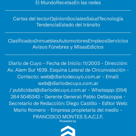
El Mundo
Recetas
En las redes
Cartas del lector
Opinion
Sociales
Salud
Tecnología
Tendencia
Estado del tránsito
Clasificados
Inmuebles
Automotores
Empleos
Servicios
Avisos Fúnebres y Misas
Edictos
Diario de Cuyo - Fecha de Inicio: 11/2003 - Dirección:
Av. Alem Sur 1639. Esquina Lateral de Circunvalación -
Contacto:
web@diariodecuyo.com.ar
- Email:
web@diariodecuyo.com.ar
/
publicidad@diariodecuyo.com.ar
-
Whatsapp: (054)
264 5045343 - Gerente General: Pablo Dellazoppa -
Secretario de Redacción: Diego Castillo - Editor Web:
Mario Romero - Empresa propietaria del medio -
FRANCISCO MONTES S.A.C.I.F.