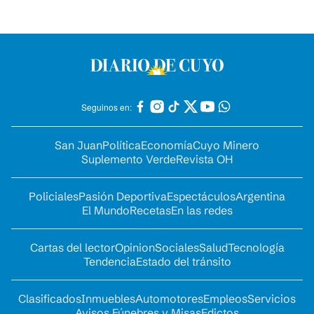
Seguinos en:
San Juan
Política
Economía
Cuyo Minero
Suplemento Verde
Revista OH
Policiales
Pasión Deportiva
Espectáculos
Argentina
El Mundo
Recetas
En las redes
Cartas del lector
Opinion
Sociales
Salud
Tecnología
Tendencia
Estado del tránsito
Clasificados
Inmuebles
Automotores
Empleos
Servicios
Avisos Fúnebres y Misas
Edictos