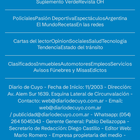
Suplemento Verde
Revista OH
Policiales
Pasión Deportiva
Espectáculos
Argentina
El Mundo
Recetas
En las redes
Cartas del lector
Opinion
Sociales
Salud
Tecnología
Tendencia
Estado del tránsito
Clasificados
Inmuebles
Automotores
Empleos
Servicios
Avisos Fúnebres y Misas
Edictos
Diario de Cuyo - Fecha de Inicio: 11/2003 - Dirección:
Av. Alem Sur 1639. Esquina Lateral de Circunvalación -
Contacto:
web@diariodecuyo.com.ar
- Email:
web@diariodecuyo.com.ar
/
publicidad@diariodecuyo.com.ar
-
Whatsapp: (054)
264 5045343 - Gerente General: Pablo Dellazoppa -
Secretario de Redacción: Diego Castillo - Editor Web:
Mario Romero - Empresa propietaria del medio -