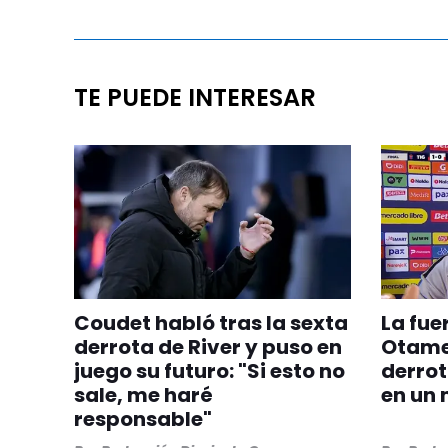
TE PUEDE INTERESAR
Coudet habló tras la sexta
La fue
derrota de River y puso en
Otamen
juego su futuro: "Si esto no
derrot
sale, me haré
en un 
responsable"