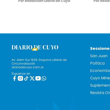
Por
Redacción Diario de Cuyo
Por
Redac
Seccione
San Juan
Av. Alem Sur 1639. Esquina Lateral de
Política
Circunvalación
diariodecuyo.com.ar
Economía
Siguenos en:
Cuyo Mine
Suplemen
Revista O