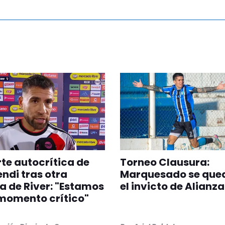
rte autocrítica de
Torneo Clausura:
di tras otra
Marquesado se que
a de River: "Estamos
el invicto de Alianza
momento crítico"