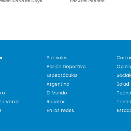
ción Diario de Cuyo
Por
Ariel Poblete
s
Policiales
Cartas
Pasión Deportiva
Opini
Espectáculos
Social
Argentina
Salud
ro
El Mundo
Tecno
to Verde
Recetas
Tende
H
En las redes
Estado