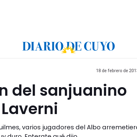
18 de febrero de 201
n del sanjuanino
 Laverni
Quilmes, varios jugadores del Albo arremetie
uy duro. Enterate qué dijo.