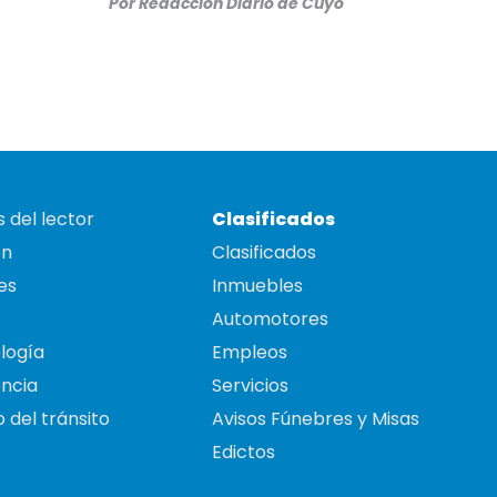
Por
Redacción Diario de Cuyo
 del lector
Clasificados
on
Clasificados
es
Inmuebles
Automotores
logía
Empleos
ncia
Servicios
 del tránsito
Avisos Fúnebres y Misas
Edictos