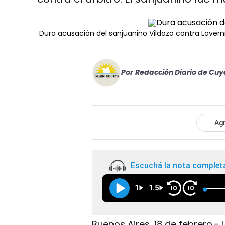
Dura acusación del sanjuanino Vildozo contra Lavern
Por
Redacción Diario de Cuy
Agr
Escuchá la nota complet
1
1.5
10
10
Buenos Aires, 18 de febrero.