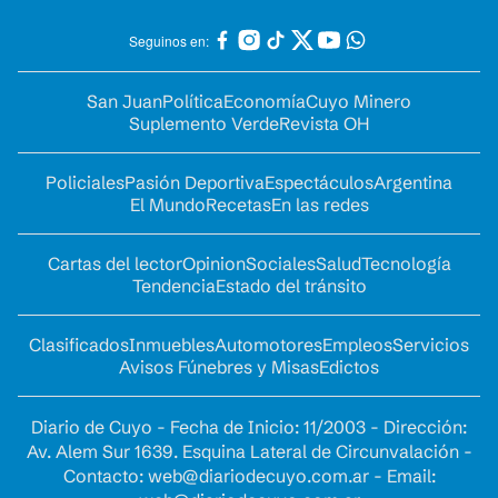
Seguinos en:
San Juan
Política
Economía
Cuyo Minero
Suplemento Verde
Revista OH
Policiales
Pasión Deportiva
Espectáculos
Argentina
El Mundo
Recetas
En las redes
Cartas del lector
Opinion
Sociales
Salud
Tecnología
Tendencia
Estado del tránsito
Clasificados
Inmuebles
Automotores
Empleos
Servicios
Avisos Fúnebres y Misas
Edictos
Diario de Cuyo - Fecha de Inicio: 11/2003 - Dirección:
Av. Alem Sur 1639. Esquina Lateral de Circunvalación -
Contacto:
web@diariodecuyo.com.ar
- Email: