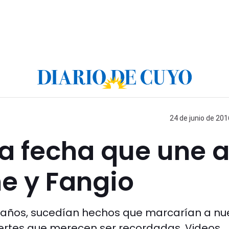
24 de junio de 201
 la fecha que une 
e y Fangio
s años, sucedían hechos que marcarían a nu
ertes que merecen ser recordadas. Videos.