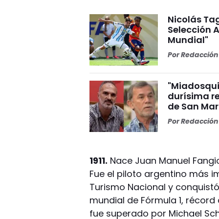
Nicolás Tag
Selección A
Mundial"
Por
Redacción 
"Miadosqui
durísima r
de San Mar
Por
Redacción 
1911.
Nace Juan Manuel Fangio 
Fue el piloto argentino más i
Turismo Nacional y conquist
mundial de Fórmula 1, récor
fue superado por Michael Sc