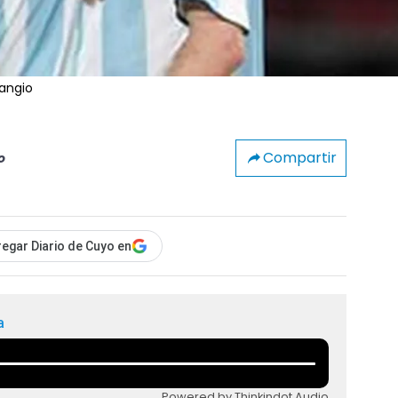
Fangio
Compartir
o
egar Diario de Cuyo en
a
Powered by Thinkindot Audio