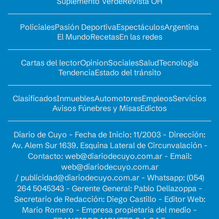
Suplemento Verde
Revista OH
Policiales
Pasión Deportiva
Espectáculos
Argentina
El Mundo
Recetas
En las redes
Cartas del lector
Opinion
Sociales
Salud
Tecnología
Tendencia
Estado del tránsito
Clasificados
Inmuebles
Automotores
Empleos
Servicios
Avisos Fúnebres y Misas
Edictos
Diario de Cuyo - Fecha de Inicio: 11/2003 - Dirección:
Av. Alem Sur 1639. Esquina Lateral de Circunvalación -
Contacto:
web@diariodecuyo.com.ar
- Email:
web@diariodecuyo.com.ar
/
publicidad@diariodecuyo.com.ar
-
Whatsapp: (054)
264 5045343 - Gerente General: Pablo Dellazoppa -
Secretario de Redacción: Diego Castillo - Editor Web:
Mario Romero - Empresa propietaria del medio -