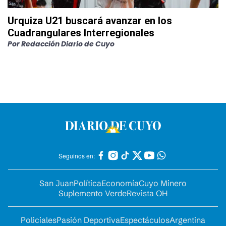
Urquiza U21 buscará avanzar en los
Cuadrangulares Interregionales
Por
Redacción Diario de Cuyo
Seguinos en:
San Juan
Política
Economía
Cuyo Minero
Suplemento Verde
Revista OH
Policiales
Pasión Deportiva
Espectáculos
Argentina