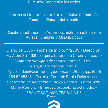
El Mundo
Recetas
En las redes
Cartas del lector
Opinion
Sociales
Salud
Tecnología
Tendencia
Estado del tránsito
Clasificados
Inmuebles
Automotores
Empleos
Servicios
Avisos Fúnebres y Misas
Edictos
Diario de Cuyo - Fecha de Inicio: 11/2003 - Dirección:
Av. Alem Sur 1639. Esquina Lateral de Circunvalación -
Contacto:
web@diariodecuyo.com.ar
- Email:
web@diariodecuyo.com.ar
/
publicidad@diariodecuyo.com.ar
-
Whatsapp: (054)
264 5045343 - Gerente General: Pablo Dellazoppa -
Secretario de Redacción: Diego Castillo - Editor Web:
Mario Romero - Empresa propietaria del medio -
FRANCISCO MONTES S.A.C.I.F.