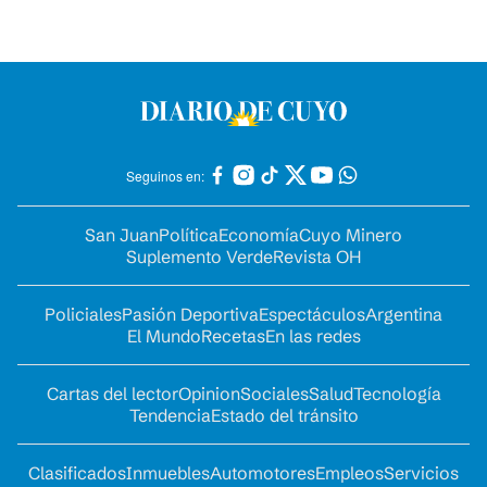
Seguinos en:
San Juan
Política
Economía
Cuyo Minero
Suplemento Verde
Revista OH
Policiales
Pasión Deportiva
Espectáculos
Argentina
El Mundo
Recetas
En las redes
Cartas del lector
Opinion
Sociales
Salud
Tecnología
Tendencia
Estado del tránsito
Clasificados
Inmuebles
Automotores
Empleos
Servicios