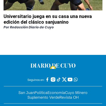
Universitario juega en su casa una nueva
edición del clásico sanjuanino
Por
Redacción Diario de Cuyo
Seguinos en:
San Juan
Política
Economía
Cuyo Minero
Suplemento Verde
Revista OH