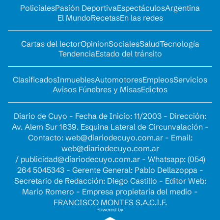
Policiales
Pasión Deportiva
Espectáculos
Argentina
El Mundo
Recetas
En las redes
Cartas del lector
Opinion
Sociales
Salud
Tecnología
Tendencia
Estado del tránsito
Clasificados
Inmuebles
Automotores
Empleos
Servicios
Avisos Fúnebres y Misas
Edictos
Diario de Cuyo - Fecha de Inicio: 11/2003 - Dirección:
Av. Alem Sur 1639. Esquina Lateral de Circunvalación -
Contacto:
web@diariodecuyo.com.ar
- Email:
web@diariodecuyo.com.ar
/
publicidad@diariodecuyo.com.ar
-
Whatsapp: (054)
264 5045343 - Gerente General: Pablo Dellazoppa -
Secretario de Redacción: Diego Castillo - Editor Web:
Mario Romero - Empresa propietaria del medio -
FRANCISCO MONTES S.A.C.I.F.