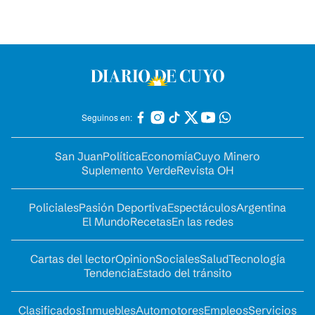
Seguinos en:
San Juan
Política
Economía
Cuyo Minero
Suplemento Verde
Revista OH
Policiales
Pasión Deportiva
Espectáculos
Argentina
El Mundo
Recetas
En las redes
Cartas del lector
Opinion
Sociales
Salud
Tecnología
Tendencia
Estado del tránsito
Clasificados
Inmuebles
Automotores
Empleos
Servicios