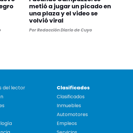
egro
metió a jugar un picado en
una plaza y el video se
volvió viral
o
Por
Redacción Diario de Cuyo
 del lector
Clasificados
on
Clasificados
es
Inmuebles
Automotores
logía
Empleos
ncia
Servicios