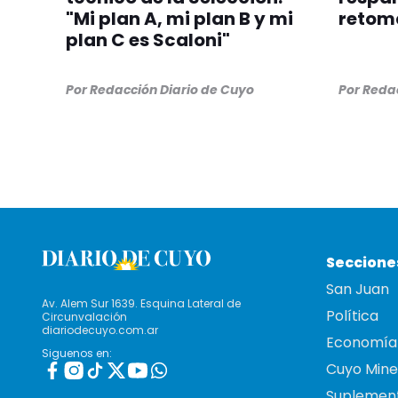
"Mi plan A, mi plan B y mi
retom
plan C es Scaloni"
Por
Redacción Diario de Cuyo
Por
Redac
Seccione
San Juan
Av. Alem Sur 1639. Esquina Lateral de
Política
Circunvalación
diariodecuyo.com.ar
Economía
Siguenos en:
Cuyo Mine
Suplemen