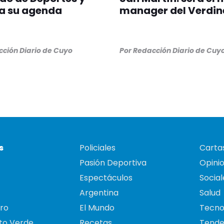
a su agenda
manager del Verdin
ción Diario de Cuyo
Por
Redacción Diario de Cuy
s
Policiales
Cartas
Pasión Deportiva
Opini
Espectáculos
Social
Argentina
Salud
ro
El Mundo
Tecno
to Verde
Recetas
Tende