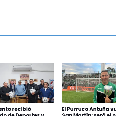
nto recibió
El Purruco Antuña v
do de Deportes y
San Martín: será el 