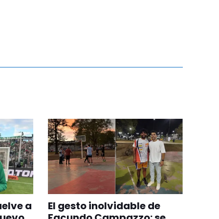
uelve a
El gesto inolvidable de
nuevo
Facundo Campazzo: se