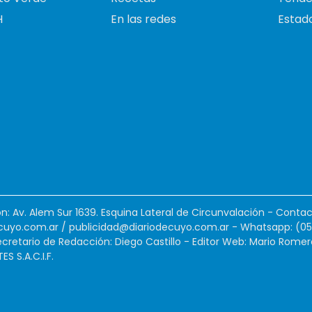
H
En las redes
Estado
ión: Av. Alem Sur 1639. Esquina Lateral de Circunvalación - Contac
cuyo.com.ar
/
publicidad@diariodecuyo.com.ar
-
Whatsapp: (0
cretario de Redacción: Diego Castillo - Editor Web: Mario Romer
 S.A.C.I.F.