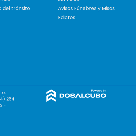
 del tránsito
Avisos Fúnebres y Misas
Edictos
to:
54) 264
o -