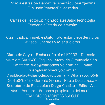
Policiales
Pasión Deportiva
Espectáculos
Argentina
El Mundo
Recetas
En las redes
Cartas del lector
Opinion
Sociales
Salud
Tecnología
Tendencia
Estado del tránsito
Clasificados
Inmuebles
Automotores
Empleos
Servicios
Avisos Fúnebres y Misas
Edictos
Diario de Cuyo - Fecha de Inicio: 11/2003 - Dirección:
Av. Alem Sur 1639. Esquina Lateral de Circunvalación -
Contacto:
web@diariodecuyo.com.ar
- Email:
web@diariodecuyo.com.ar
/
publicidad@diariodecuyo.com.ar
-
Whatsapp: (054)
264 5045343 - Gerente General: Pablo Dellazoppa -
Secretario de Redacción: Diego Castillo - Editor Web:
Mario Romero - Empresa propietaria del medio -
FRANCISCO MONTES S.A.C.I.F.