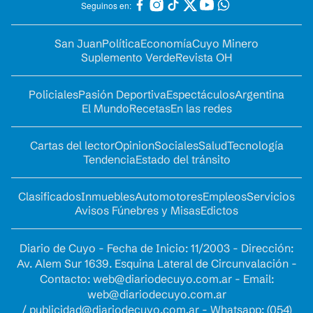
Seguinos en:
San Juan
Política
Economía
Cuyo Minero
Suplemento Verde
Revista OH
Policiales
Pasión Deportiva
Espectáculos
Argentina
El Mundo
Recetas
En las redes
Cartas del lector
Opinion
Sociales
Salud
Tecnología
Tendencia
Estado del tránsito
Clasificados
Inmuebles
Automotores
Empleos
Servicios
Avisos Fúnebres y Misas
Edictos
Diario de Cuyo - Fecha de Inicio: 11/2003 - Dirección:
Av. Alem Sur 1639. Esquina Lateral de Circunvalación -
Contacto:
web@diariodecuyo.com.ar
- Email:
web@diariodecuyo.com.ar
/
publicidad@diariodecuyo.com.ar
-
Whatsapp: (054)