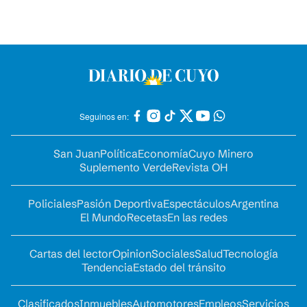
Seguinos en:
San Juan
Política
Economía
Cuyo Minero
Suplemento Verde
Revista OH
Policiales
Pasión Deportiva
Espectáculos
Argentina
El Mundo
Recetas
En las redes
Cartas del lector
Opinion
Sociales
Salud
Tecnología
Tendencia
Estado del tránsito
Clasificados
Inmuebles
Automotores
Empleos
Servicios