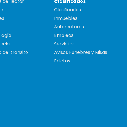
 del lector
Clasificados
on
Clasificados
es
Inmuebles
Automotores
logía
Empleos
ncia
Servicios
 del tránsito
Avisos Fúnebres y Misas
Edictos