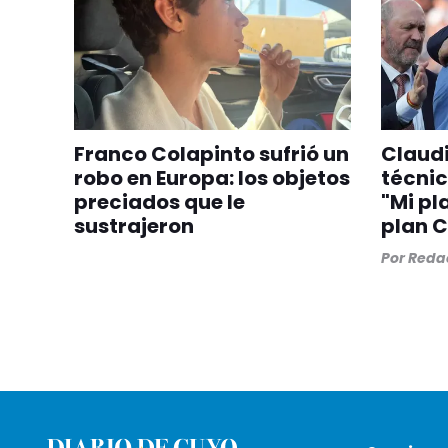
Franco Colapinto sufrió un
Claudi
robo en Europa: los objetos
técnic
preciados que le
"Mi pl
sustrajeron
plan C
Por
Redac