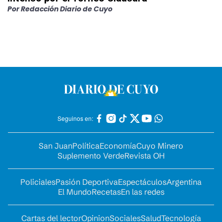
Por
Redacción Diario de Cuyo
Seguinos en:
San Juan
Política
Economía
Cuyo Minero
Suplemento Verde
Revista OH
Policiales
Pasión Deportiva
Espectáculos
Argentina
El Mundo
Recetas
En las redes
Cartas del lector
Opinion
Sociales
Salud
Tecnología