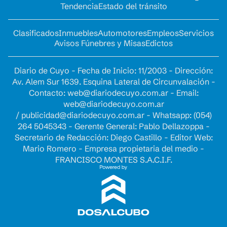
Tendencia
Estado del tránsito
Clasificados
Inmuebles
Automotores
Empleos
Servicios
Avisos Fúnebres y Misas
Edictos
Diario de Cuyo - Fecha de Inicio: 11/2003 - Dirección:
Av. Alem Sur 1639. Esquina Lateral de Circunvalación -
Contacto:
web@diariodecuyo.com.ar
- Email:
web@diariodecuyo.com.ar
/
publicidad@diariodecuyo.com.ar
-
Whatsapp: (054)
264 5045343 - Gerente General: Pablo Dellazoppa -
Secretario de Redacción: Diego Castillo - Editor Web:
Mario Romero - Empresa propietaria del medio -
FRANCISCO MONTES S.A.C.I.F.