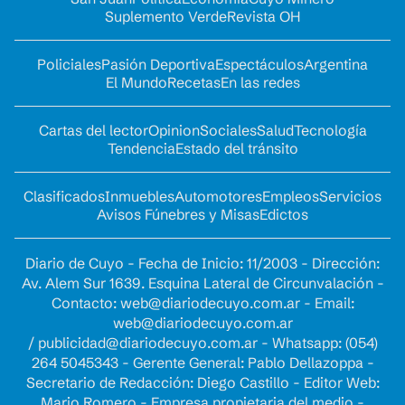
Suplemento Verde
Revista OH
Policiales
Pasión Deportiva
Espectáculos
Argentina
El Mundo
Recetas
En las redes
Cartas del lector
Opinion
Sociales
Salud
Tecnología
Tendencia
Estado del tránsito
Clasificados
Inmuebles
Automotores
Empleos
Servicios
Avisos Fúnebres y Misas
Edictos
Diario de Cuyo - Fecha de Inicio: 11/2003 - Dirección:
Av. Alem Sur 1639. Esquina Lateral de Circunvalación -
Contacto:
web@diariodecuyo.com.ar
- Email:
web@diariodecuyo.com.ar
/
publicidad@diariodecuyo.com.ar
-
Whatsapp: (054)
264 5045343 - Gerente General: Pablo Dellazoppa -
Secretario de Redacción: Diego Castillo - Editor Web:
Mario Romero - Empresa propietaria del medio -