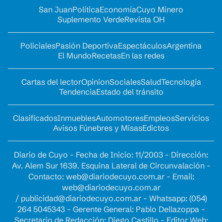
San Juan
Política
Economía
Cuyo Minero
Suplemento Verde
Revista OH
Policiales
Pasión Deportiva
Espectáculos
Argentina
El Mundo
Recetas
En las redes
Cartas del lector
Opinion
Sociales
Salud
Tecnología
Tendencia
Estado del tránsito
Clasificados
Inmuebles
Automotores
Empleos
Servicios
Avisos Fúnebres y Misas
Edictos
Diario de Cuyo - Fecha de Inicio: 11/2003 - Dirección:
Av. Alem Sur 1639. Esquina Lateral de Circunvalación -
Contacto:
web@diariodecuyo.com.ar
- Email:
web@diariodecuyo.com.ar
/
publicidad@diariodecuyo.com.ar
-
Whatsapp: (054)
264 5045343 - Gerente General: Pablo Dellazoppa -
Secretario de Redacción: Diego Castillo - Editor Web: