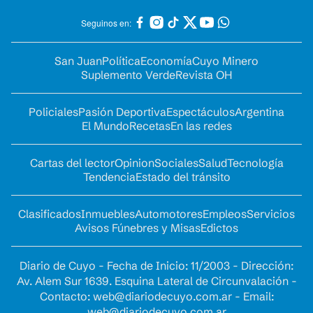
Seguinos en:
San Juan
Política
Economía
Cuyo Minero
Suplemento Verde
Revista OH
Policiales
Pasión Deportiva
Espectáculos
Argentina
El Mundo
Recetas
En las redes
Cartas del lector
Opinion
Sociales
Salud
Tecnología
Tendencia
Estado del tránsito
Clasificados
Inmuebles
Automotores
Empleos
Servicios
Avisos Fúnebres y Misas
Edictos
Diario de Cuyo - Fecha de Inicio: 11/2003 - Dirección:
Av. Alem Sur 1639. Esquina Lateral de Circunvalación -
Contacto:
web@diariodecuyo.com.ar
- Email:
web@diariodecuyo.com.ar