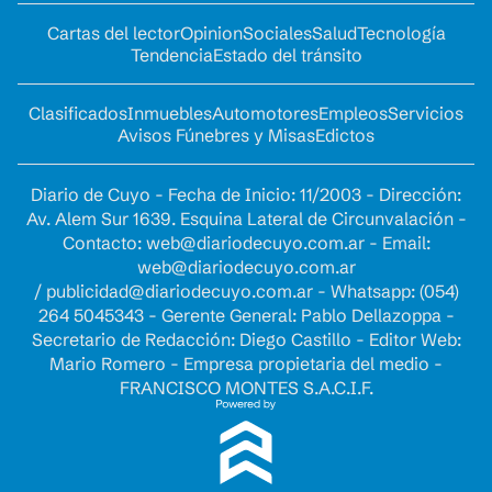
Cartas del lector
Opinion
Sociales
Salud
Tecnología
Tendencia
Estado del tránsito
Clasificados
Inmuebles
Automotores
Empleos
Servicios
Avisos Fúnebres y Misas
Edictos
Diario de Cuyo - Fecha de Inicio: 11/2003 - Dirección:
Av. Alem Sur 1639. Esquina Lateral de Circunvalación -
Contacto:
web@diariodecuyo.com.ar
- Email:
web@diariodecuyo.com.ar
/
publicidad@diariodecuyo.com.ar
-
Whatsapp: (054)
264 5045343 - Gerente General: Pablo Dellazoppa -
Secretario de Redacción: Diego Castillo - Editor Web:
Mario Romero - Empresa propietaria del medio -
FRANCISCO MONTES S.A.C.I.F.