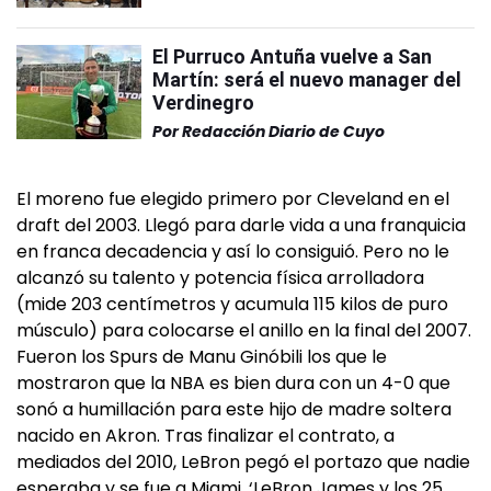
El Purruco Antuña vuelve a San
Martín: será el nuevo manager del
Verdinegro
Por
Redacción Diario de Cuyo
El moreno fue elegido primero por Cleveland en el
draft del 2003. Llegó para darle vida a una franquicia
en franca decadencia y así lo consiguió. Pero no le
alcanzó su talento y potencia física arrolladora
(mide 203 centímetros y acumula 115 kilos de puro
músculo) para colocarse el anillo en la final del 2007.
Fueron los Spurs de Manu Ginóbili los que le
mostraron que la NBA es bien dura con un 4-0 que
sonó a humillación para este hijo de madre soltera
nacido en Akron. Tras finalizar el contrato, a
mediados del 2010, LeBron pegó el portazo que nadie
esperaba y se fue a Miami. ‘LeBron James y los 25