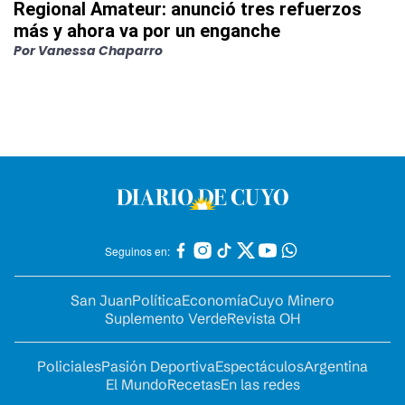
Regional Amateur: anunció tres refuerzos
más y ahora va por un enganche
Por
Vanessa Chaparro
Seguinos en:
San Juan
Política
Economía
Cuyo Minero
Suplemento Verde
Revista OH
Policiales
Pasión Deportiva
Espectáculos
Argentina
El Mundo
Recetas
En las redes