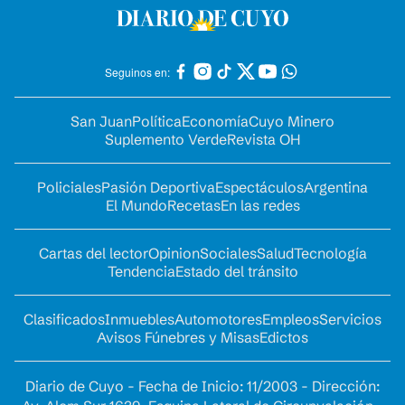
Seguinos en:
San Juan
Política
Economía
Cuyo Minero
Suplemento Verde
Revista OH
Policiales
Pasión Deportiva
Espectáculos
Argentina
El Mundo
Recetas
En las redes
Cartas del lector
Opinion
Sociales
Salud
Tecnología
Tendencia
Estado del tránsito
Clasificados
Inmuebles
Automotores
Empleos
Servicios
Avisos Fúnebres y Misas
Edictos
Diario de Cuyo - Fecha de Inicio: 11/2003 - Dirección: