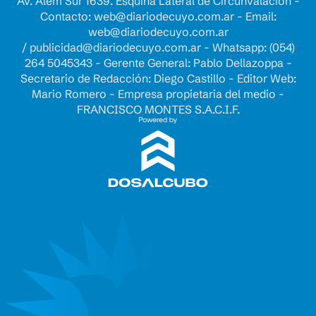
Av. Alem Sur 1639. Esquina Lateral de Circunvalación -
Contacto:
web@diariodecuyo.com.ar
- Email:
web@diariodecuyo.com.ar
/
publicidad@diariodecuyo.com.ar
-
Whatsapp: (054)
264 5045343 - Gerente General: Pablo Dellazoppa -
Secretario de Redacción: Diego Castillo - Editor Web:
Mario Romero - Empresa propietaria del medio -
FRANCISCO MONTES S.A.C.I.F.