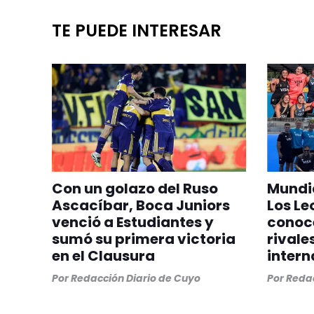
TE PUEDE INTERESAR
Con un golazo del Ruso
Mundia
Ascacíbar, Boca Juniors
Los Le
venció a Estudiantes y
conoc
sumó su primera victoria
rivale
en el Clausura
intern
Por
Redacción Diario de Cuyo
Por
Redac