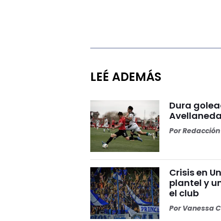
LEÉ ADEMÁS
Dura golea
Avellaneda
Por
Redacción 
Crisis en U
plantel y u
el club
Por
Vanessa C